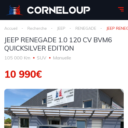
Accueil
Recherche
JEEP
RENEGADE
JEEP RENE
JEEP RENEGADE 1.0 120 CV BVM6
QUICKSILVER EDITION
105 000 Km
SUV
Manuelle
10 990€