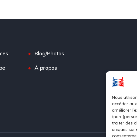
ces
Blog/Photos
pe
À propos
Nous utiliso
accéder aux 
améliorer l’
(non-)person
traiter des 
uniques sur c
consentement