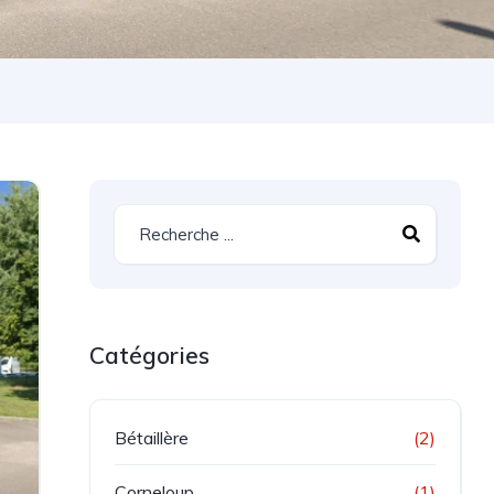
Catégories
Bétaillère
(2)
Corneloup
(1)