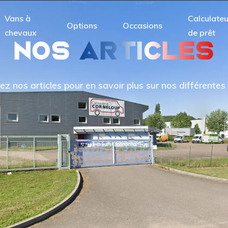
Vans à
Calculateu
Options
Occasions
chevaux
de prêt
NOS
ARTICLES
z nos articles pour en savoir plus sur nos différentes 