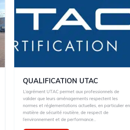
QUALIFICATION UTAC
L’agrément UTAC permet aux professionnels de
valider que leurs aménagements respectent les
normes et réglementations actuelles, en particulier e
matière de sécurité routière, de respect de
l’environnement et de performance...