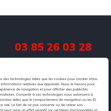
03 85 26 03 28
contact@corneloup-polegt.fr
632 Route de Châteauneuf

71170 Chauffailles

ns des technologies telles que les cookies pour stocker et/ou
France
informations relatives aux appareils. Nous le faisons pour
expérience de navigation et pour afficher des publicités
nalisées. Consentir à ces technologies nous autorisera à
données telles que le comportement de navigation ou les ID
e site. Le fait de ne pas consentir ou de retirer son
 peut avoir un effet négatif sur certaines fonctonnalités et