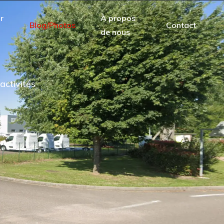
r
À propos
Blog/Photos
Contact
de nous
activités